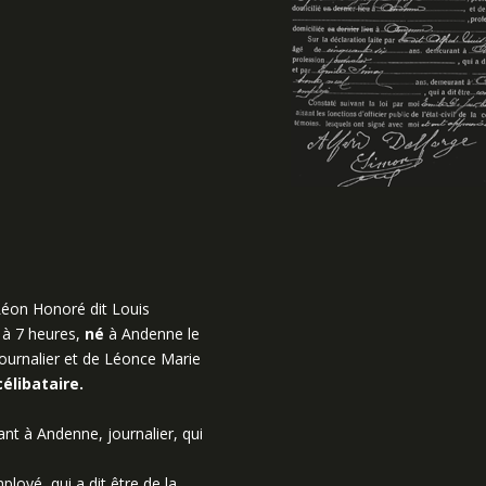
éon Honoré dit Louis
 à 7 heures,
né
à Andenne le
journalier et de Léonce Marie
célibataire.
t à Andenne, journalier, qui
oyé, qui a dit être de la