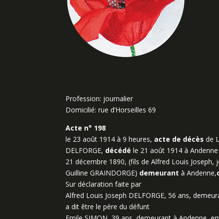
Profession: journalier
Domicilié: rue d’Horseilles 69
Acte n° 198
le 23 août 1914 à 9 heures,
acte de décès
de L
DELFORGE,
décédé
le 21 août 1914 à Andenne
21 décembre 1890, (fils de Alfred Louis Joseph, 
Guilline GRAINDORGE)
demeurant
à Andenne,
Sur déclaration faite par
Alfred Louis Joseph DELFORGE, 56 ans, demeuran
a dit être le père du défunt
Emile SIMON, 39 ans, demeurant à Andenne, empl