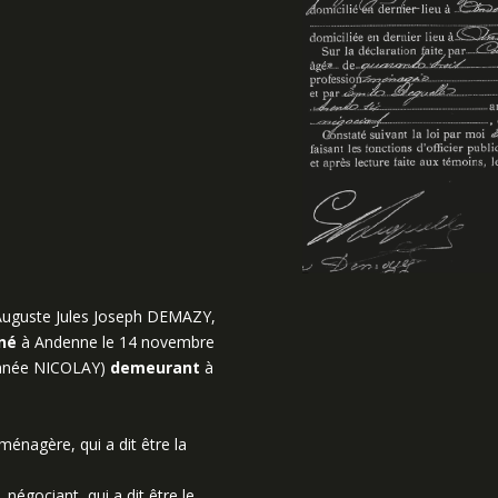
uguste Jules Joseph DEMAZY,
né
à Andenne le 14 novembre
donnée NICOLAY)
demeurant
à
nagère, qui a dit être la
égociant, qui a dit être le