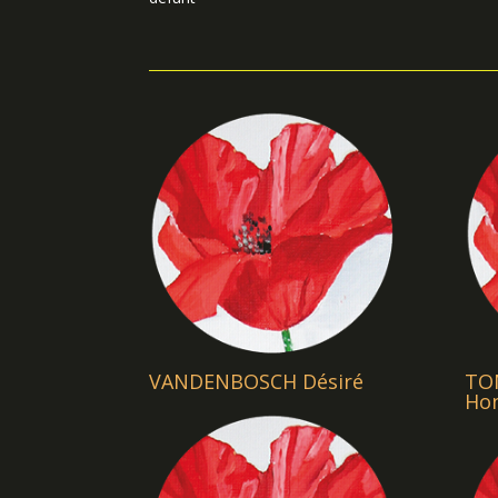
VANDENBOSCH Désiré
TO
Ho