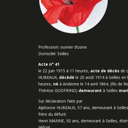
Profession: ouvrier d’usine
Domicilié: Seilles
Acte n° 41
le 22 juin 1915 à 11 heures,
acte de décès
de L
HUBEAUX,
décédé
le 20 août 1914 à Seilles en l
heures,
né
à Andenne le 14 avril 1864, (fils de fe
Thérèse GODFRIND)
demeurant
à Seilles
mar
Sur déclaration faite par
Alphonse HUBEAUX, 57 ans, demeurant à Seilles, o
frère du défunt
Henri MANNE, 50 ans, demeurant à Seilles, ébénis
défunt