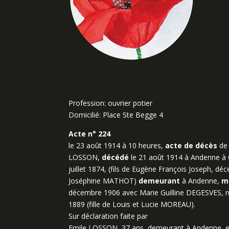
Profession: ouvrier potier
Domicilié: Place Ste Begge 4
Acte n° 224
le 23 août 1914 à 10 heures,
acte de décès
de 
LOSSON,
décédé
le 21 août 1914 à Andenne à
juillet 1874, (fils de Eugène François Joseph, décé
Joséphine MATHOT)
demeurant
à Andenne,
m
décembre 1906 avec Marie Guilline DEGESVES, n
1889 (fille de Louis et Lucie MOREAU).
Sur déclaration faite par
Emile LOSSON, 37 ans, demeurant à Andenne, emp