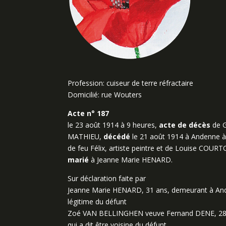
Profession: cuiseur de terre réfractaire
Domicilié: rue Wouters
Acte n° 187
le 23 août 1914 à 9 heures,
acte de décès
de G
MATHIEU,
décédé
le 21 août 1914 à Andenne à
de feu Félix, artiste peintre et de Louise COUR
marié
à Jeanne Marie HENARD.
Sur déclaration faite par
Jeanne Marie HENARD, 31 ans, demeurant à Anden
légitime du défunt
Zoé VAN BELLINGHEN veuve Fernand DENE, 28 
qui a dit être voisine du défunt