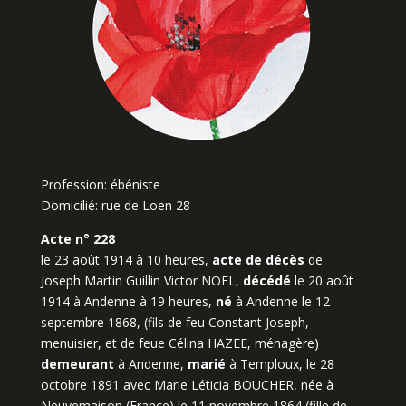
Profession: ébéniste
Domicilié: rue de Loen 28
Acte n° 228
le 23 août 1914 à 10 heures,
acte de décès
de
Joseph Martin Guillin Victor NOEL,
décédé
le 20 août
1914 à Andenne à 19 heures,
né
à Andenne le 12
septembre 1868, (fils de feu Constant Joseph,
menuisier, et de feue Célina HAZEE, ménagère)
demeurant
à Andenne,
marié
à Temploux, le 28
octobre 1891 avec Marie Léticia BOUCHER, née à
Neuvemaison (France) le 11 novembre 1864 (fille de