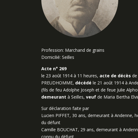
Profession: Marchand de grains
Domicilié: Seilles
Acte n° 269
le 23 août 1914 à 11 heures,
acte de décès
de 
PREUDHOMME,
décédé
le 21 août 1914 à And
(fils de feu Adolphe Joseph et de feue Julie Al
demeurant
à Seilles,
veuf
de Maria Bertha Elv
Sur déclaration faite par
Lucien PIFFET, 30 ans, demeurant à Andenne, hor
du défunt
Camille BOUCHAT, 29 ans, demeurant à Andenne,
connu du défunt