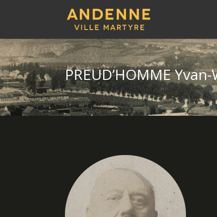
PREUD’HOMME Yvan-W