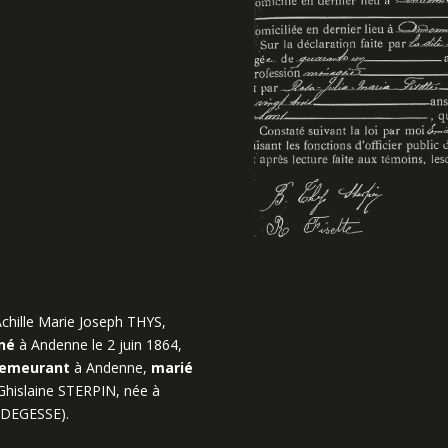
chille Marie Joseph THYS,
né
à Andenne le 2 juin 1864,
emeurant
à Andenne,
marié
Ghislaine STERPIN, née à
de DEGESSE).