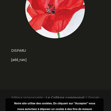
DISPARU
[add_nav]
Editeur responsable :
Le Collège communal
| Design
par
Marc-Laurent Magnier
| ©
Ville d'Andenne
Notre site utilise des cookies. En cliquant sur "Accepter" vous
Mentions légales
|
Politique en matière de
nous autorisez à déposer un cookie à des fins de mesure