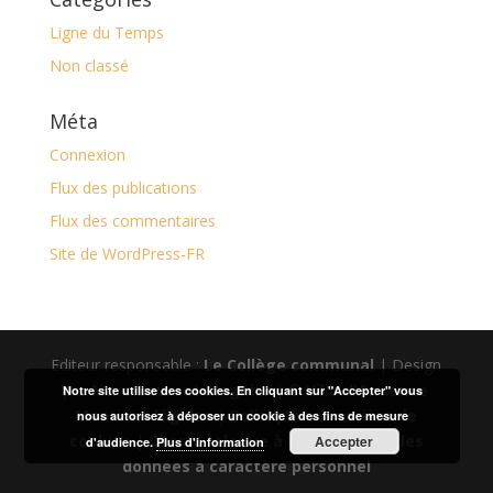
Ligne du Temps
Non classé
Méta
Connexion
Flux des publications
Flux des commentaires
Site de WordPress-FR
Editeur responsable :
Le Collège communal
| Design
par
Marc-Laurent Magnier
| ©
Ville d'Andenne
Notre site utilise des cookies. En cliquant sur "Accepter" vous
Mentions légales
|
Politique en matière de
nous autorisez à déposer un cookie à des fins de mesure
cookies
|
Charte relative à la protection des
Accepter
d'audience.
Plus d'information
données à caractère personnel