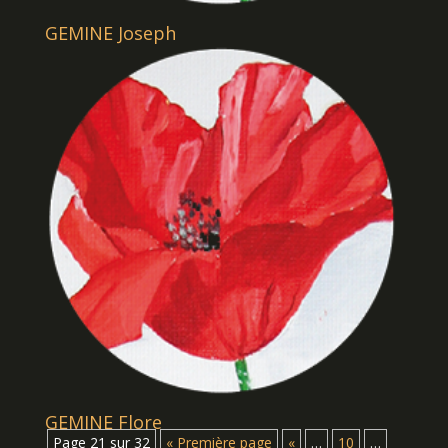
GEMINE Joseph
GEMINE Flore
Page 21 sur 32
« Première page
«
…
10
…