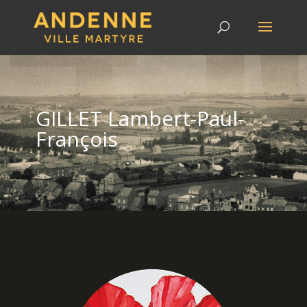
GILLET Lambert-Paul-
François