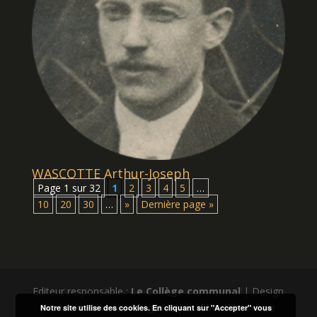
WASCOTTE Arthur-Joseph
Page 1 sur 32
1
2
3
4
5
…
10
20
30
…
»
Dernière page »
Editeur responsable :
Le Collège communal
| Design
par
Marc-Laurent Magnier
| ©
Ville d'Andenne
Notre site utilise des cookies. En cliquant sur "Accepter" vous