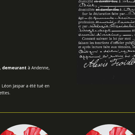
R,
demeurant
à Andenne,
 Léon Jaspar a été tué en
ettes.